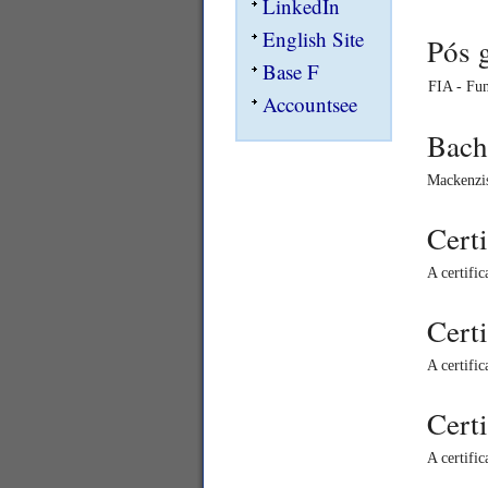
LinkedIn
English Site
Pós 
Base F
FIA - Fun
Accountsee
Bach
Mackenzis
Cert
A certifi
Cert
A certifi
Cert
A certifi