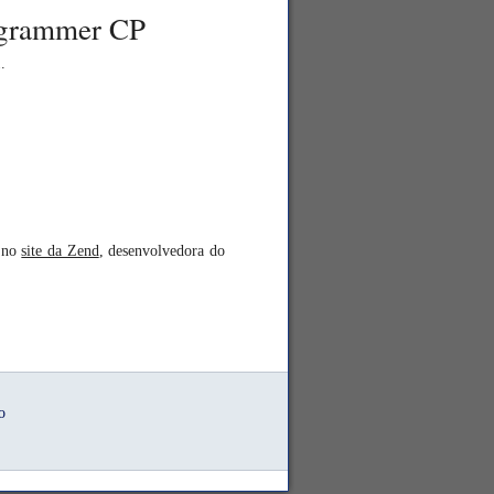
rogrammer CP
1
.
.
a no
site da Zend
, desenvolvedora do
o