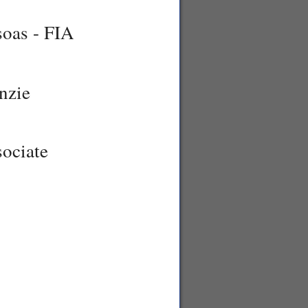
soas - FIA
nzie
ociate