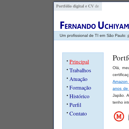
Fernando Hidemi Uchiyama: Portf
Portfólio digital e CV
de
digital
Um profissional de TI em São Paulo: po
Port
Principal
Olá, m
Trabalhos
certific
Atuação
Amazon
Formação
anos de 
Histórico
Japão. 
tenho in
Perfil
Contato