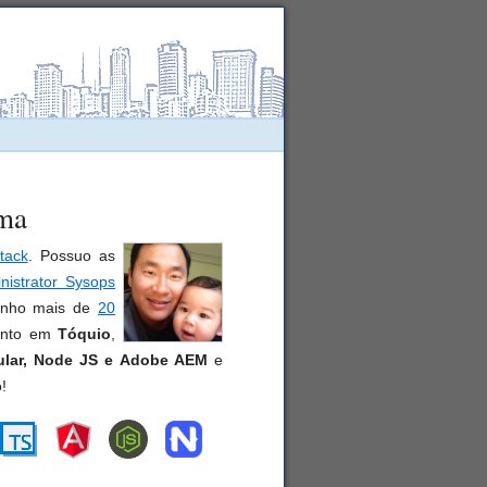
ama
tack
. Possuo as
nistrator Sysops
enho mais de
20
mento em
Tóquio
,
lar
,
Node JS e Adobe AEM
e
!